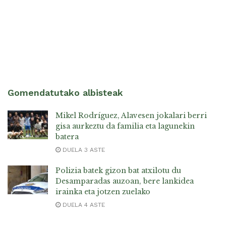
Gomendatutako albisteak
Mikel Rodríguez, Alavesen jokalari berri
gisa aurkeztu da familia eta lagunekin
batera
DUELA 3 ASTE
Polizia batek gizon bat atxilotu du
Desamparadas auzoan, bere lankidea
irainka eta jotzen zuelako
DUELA 4 ASTE