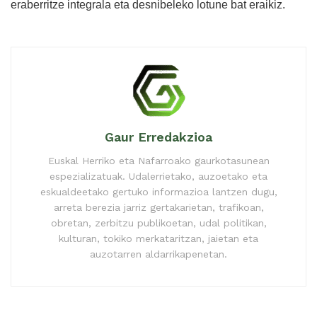
eraberritze integrala eta desnibeleko lotune bat eraikiz.
Gaur Erredakzioa
Euskal Herriko eta Nafarroako gaurkotasunean
espezializatuak. Udalerrietako, auzoetako eta
eskualdeetako gertuko informazioa lantzen dugu,
arreta berezia jarriz gertakarietan, trafikoan,
obretan, zerbitzu publikoetan, udal politikan,
kulturan, tokiko merkataritzan, jaietan eta
auzotarren aldarrikapenetan.