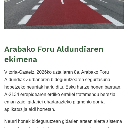
Arabako Foru Aldundiaren
ekimena
Vitoria-Gasteiz, 2026ko uztailaren 8a. Arabako Foru
Aldundiak Zurbanoren bidegurutzearen segurtasuna
hobetzeko neurriak hartu ditu. Esku hartze honen barruan,
A-2134 errepidearen erdiko errailei tratamendu berezia
eman zaie, gidariei ohartarazteko pigmento gorria
aplikatuz jaialdi horretan.
Neurri honek bidegurutzean gidarien artean alerta sistema