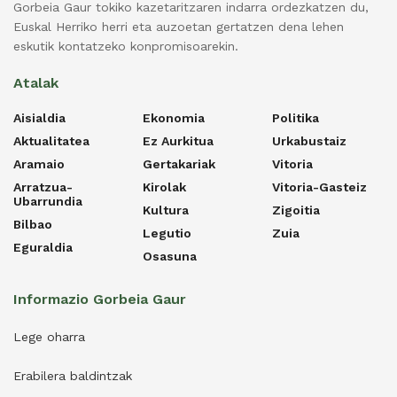
Gorbeia Gaur tokiko kazetaritzaren indarra ordezkatzen du,
Euskal Herriko herri eta auzoetan gertatzen dena lehen
eskutik kontatzeko konpromisoarekin.
Atalak
Aisialdia
Ekonomia
Politika
Aktualitatea
Ez Aurkitua
Urkabustaiz
Aramaio
Gertakariak
Vitoria
Arratzua-
Kirolak
Vitoria-Gasteiz
Ubarrundia
Kultura
Zigoitia
Bilbao
Legutio
Zuia
Eguraldia
Osasuna
Informazio Gorbeia Gaur
Lege oharra
Erabilera baldintzak