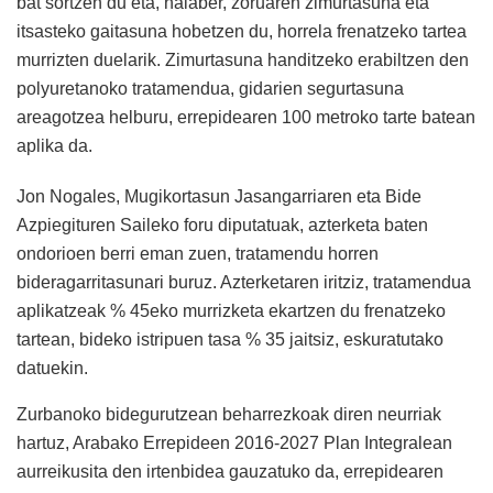
bat sortzen du eta, halaber, zoruaren zimurtasuna eta
itsasteko gaitasuna hobetzen du, horrela frenatzeko tartea
murrizten duelarik. Zimurtasuna handitzeko erabiltzen den
polyuretanoko tratamendua, gidarien segurtasuna
areagotzea helburu, errepidearen 100 metroko tarte batean
aplika da.
Jon Nogales, Mugikortasun Jasangarriaren eta Bide
Azpiegituren Saileko foru diputatuak, azterketa baten
ondorioen berri eman zuen, tratamendu horren
bideragarritasunari buruz. Azterketaren iritziz, tratamendua
aplikatzeak % 45eko murrizketa ekartzen du frenatzeko
tartean, bideko istripuen tasa % 35 jaitsiz, eskuratutako
datuekin.
Zurbanoko bidegurutzean beharrezkoak diren neurriak
hartuz, Arabako Errepideen 2016-2027 Plan Integralean
aurreikusita den irtenbidea gauzatuko da, errepidearen