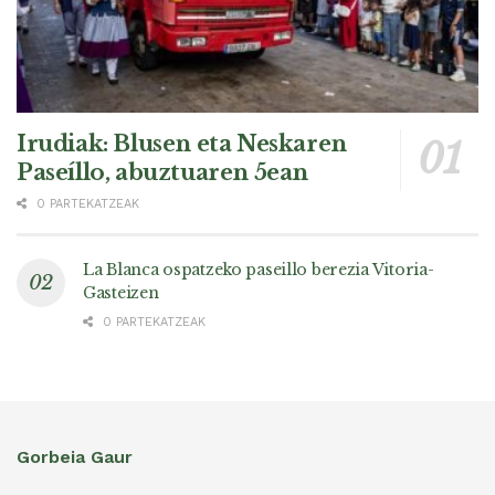
Irudiak: Blusen eta Neskaren
Paseíllo, abuztuaren 5ean
0 PARTEKATZEAK
La Blanca ospatzeko paseillo berezia Vitoria-
Gasteizen
0 PARTEKATZEAK
Gorbeia Gaur