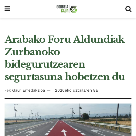
Arabako Foru Aldundiak
Zurbanoko
bidegurutzearen
segurtasuna hobetzen du
-ek
Gaur Erredakzioa
2026eko uztailaren 8a