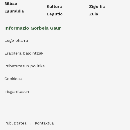
Bilbao
Kultura
Zigoitia
Eguraldia
Legutio
Zuia
Informazio Gorbeia Gaur
Lege oharra
Erabilera baldintzak
Pribatutasun politika
Cookieak
Irisgarritasun
Publizitatea
Kontaktua