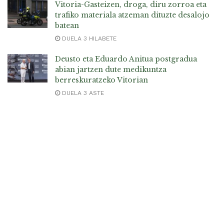
Vitoria-Gasteizen, droga, diru zorroa eta
trafiko materiala atzeman dituzte desalojo
batean
DUELA 3 HILABETE
Deusto eta Eduardo Anitua postgradua
abian jartzen dute medikuntza
berreskuratzeko Vitorian
DUELA 3 ASTE