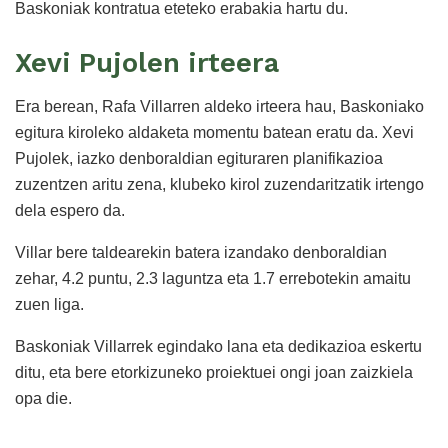
Baskoniak kontratua eteteko erabakia hartu du.
Xevi Pujolen irteera
Era berean, Rafa Villarren aldeko irteera hau, Baskoniako
egitura kiroleko aldaketa momentu batean eratu da. Xevi
Pujolek, iazko denboraldian egituraren planifikazioa
zuzentzen aritu zena, klubeko kirol zuzendaritzatik irtengo
dela espero da.
Villar bere taldearekin batera izandako denboraldian
zehar, 4.2 puntu, 2.3 laguntza eta 1.7 errebotekin amaitu
zuen liga.
Baskoniak Villarrek egindako lana eta dedikazioa eskertu
ditu, eta bere etorkizuneko proiektuei ongi joan zaizkiela
opa die.