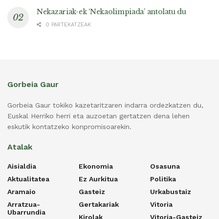
Nekazariak-ek ‘Nekaolimpiada’ antolatu du
0 PARTEKATZEAK
Gorbeia Gaur
Gorbeia Gaur tokiko kazetaritzaren indarra ordezkatzen du,
Euskal Herriko herri eta auzoetan gertatzen dena lehen
eskutik kontatzeko konpromisoarekin.
Atalak
Aisialdia
Ekonomia
Osasuna
Aktualitatea
Ez Aurkitua
Politika
Aramaio
Gasteiz
Urkabustaiz
Arratzua-
Gertakariak
Vitoria
Ubarrundia
Kirolak
Vitoria-Gasteiz