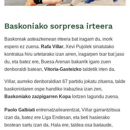
Baskoniako sorpresa irteera
Baskoniak asteazkenean irteera bat iragarri du, inork
espero ez zuena.
Rafa Villar
, Xevi Pujolek sinatutako
kontratua hiru urtetarako izan arren, iragarpen txar bat jaso
du, eta batez ere, Buesa Arenan bakarrik igaro zuen
denboraldi batean,
Vitoria-Gasteizko
taldetik irten da.
Villar, aurreko denboraldian 67 partidu jokatu zituena, talde
baskonistaren ospe handiko irabazlea izan zen,
Baskoniako zazpigarren Kopa
lortzen lagundu zuena.
Paolo Galbiati
entrenatzailearentzat, Villar garrantzitsua
izan da, batez ere Liga Endesan, eta beti hasierako
bostean sartu izan da. Hala ere, taldea osa baitaude,