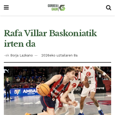
Rafa Villar Baskoniatik
irten da
-ek
Borja Lazkano
2026eko uztailaren 8a