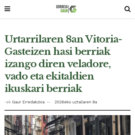
Urtarrilaren 8an Vitoria-
Gasteizen hasi berriak
izango diren veladore,
vado eta ekitaldien
ikuskari berriak
-ek
Gaur Erredakzioa
2026eko uztailaren 8a