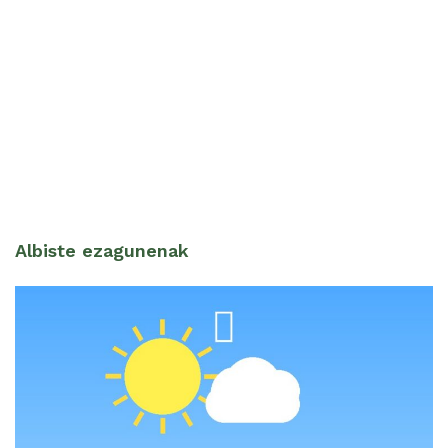
Albiste ezagunenak