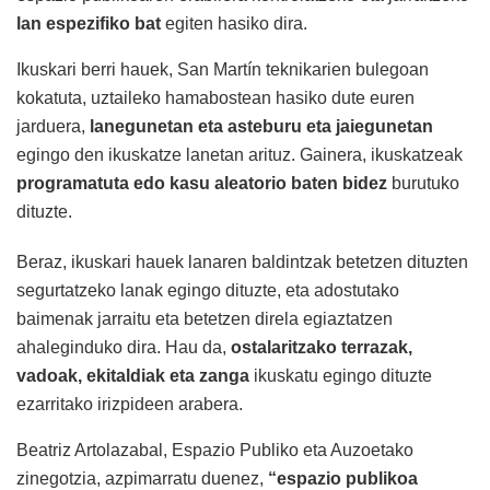
lan espezifiko bat
egiten hasiko dira.
Ikuskari berri hauek, San Martín teknikarien bulegoan
kokatuta, uztaileko hamabostean hasiko dute euren
jarduera,
lanegunetan eta asteburu eta jaiegunetan
egingo den ikuskatze lanetan arituz. Gainera, ikuskatzeak
programatuta edo kasu aleatorio baten bidez
burutuko
dituzte.
Beraz, ikuskari hauek lanaren baldintzak betetzen dituzten
segurtatzeko lanak egingo dituzte, eta adostutako
baimenak jarraitu eta betetzen direla egiaztatzen
ahaleginduko dira. Hau da,
ostalaritzako terrazak,
vadoak, ekitaldiak eta zanga
ikuskatu egingo dituzte
ezarritako irizpideen arabera.
Beatriz Artolazabal, Espazio Publiko eta Auzoetako
zinegotzia, azpimarratu duenez,
“espazio publikoa