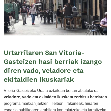
Urtarrilaren 8an Vitoria-
Gasteizen hasi berriak izango
diren vado, veladore eta
ekitaldien ikuskariak
Vitoria-Gasteizeko Udala uztailean bertan abiatuko da
veladore, vado eta ekitalden ikusketa zerbitzu berriaren
programa martxan jartzen. Helbon, irakurleak, hiriaren
espazio publikoaren erabilera kontrolatzeko eta jarraitzeko