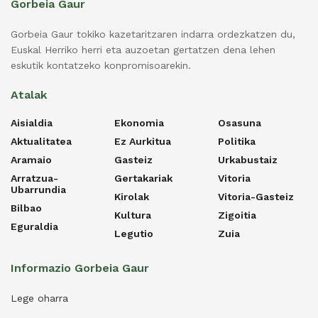
Gorbeia Gaur
Gorbeia Gaur tokiko kazetaritzaren indarra ordezkatzen du,
Euskal Herriko herri eta auzoetan gertatzen dena lehen
eskutik kontatzeko konpromisoarekin.
Atalak
Aisialdia
Ekonomia
Osasuna
Aktualitatea
Ez Aurkitua
Politika
Aramaio
Gasteiz
Urkabustaiz
Arratzua-
Gertakariak
Vitoria
Ubarrundia
Kirolak
Vitoria-Gasteiz
Bilbao
Kultura
Zigoitia
Eguraldia
Legutio
Zuia
Informazio Gorbeia Gaur
Lege oharra