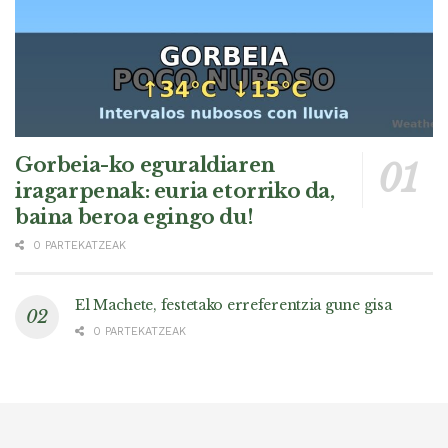
Gorbeia-ko eguraldiaren
iragarpenak: euria etorriko da,
baina beroa egingo du!
0 PARTEKATZEAK
El Machete, festetako erreferentzia gune gisa
0 PARTEKATZEAK