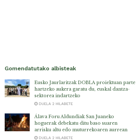
Gomendatutako albisteak
Eusko Jaurlaritzak DOBLA proiektuan parte
hartzeko aukera garatu du, euskal dantza-
sektorea indartzeko
DUELA 2 HILABETE
Álava Foru Aldundiak San Juaneko
hoguerak debekatu ditu baso suaren
arrisku altu edo muturrekoaren aurrean
DUELA 2 HILABETE