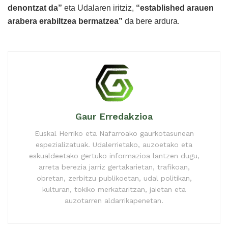
denontzat da”
eta Udalaren iritziz,
“established arauen
arabera erabiltzea bermatzea”
da bere ardura.
Gaur Erredakzioa
Euskal Herriko eta Nafarroako gaurkotasunean
espezializatuak. Udalerrietako, auzoetako eta
eskualdeetako gertuko informazioa lantzen dugu,
arreta berezia jarriz gertakarietan, trafikoan,
obretan, zerbitzu publikoetan, udal politikan,
kulturan, tokiko merkataritzan, jaietan eta
auzotarren aldarrikapenetan.