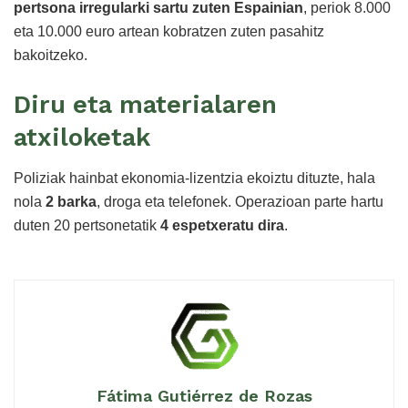
pertsona irregularki sartu zuten Espainian
, periok 8.000
eta 10.000 euro artean kobratzen zuten pasahitz
bakoitzeko.
Diru eta materialaren
atxiloketak
Poliziak hainbat ekonomia-lizentzia ekoiztu dituzte, hala
nola
2 barka
, droga eta telefonek. Operazioan parte hartu
duten 20 pertsonetatik
4 espetxeratu dira
.
Fátima Gutiérrez de Rozas