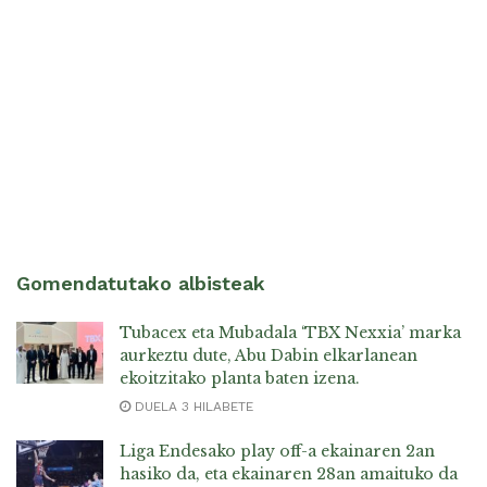
Gomendatutako albisteak
Tubacex eta Mubadala ‘TBX Nexxia’ marka
aurkeztu dute, Abu Dabin elkarlanean
ekoitzitako planta baten izena.
DUELA 3 HILABETE
Liga Endesako play off-a ekainaren 2an
hasiko da, eta ekainaren 28an amaituko da