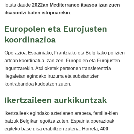
lotuta daude
2022an Mediterraneo itsasoa izan zuen
itsasontzi baten istripuarekin
.
Europolen eta Eurojusten
koordinazioa
Operazioa Espainiako, Frantziako eta Belgikako polizien
artean koordinatua izan zen, Europolen eta Eurojusten
laguntzarekin. Atxiloketek pertsonen transferentzia
ilegaletan egindako iruzurra eta substantzien
kontrabandoa kudeatzen zuten.
Ikertzaileen aurkikuntzak
Ikertzaileek egindako azterlanen arabera, familia-klen
batzuk Belgikan egoitza zuten, Espainia operazioak
egiteko base gisa erabiltzen zutena. Horrela,
400