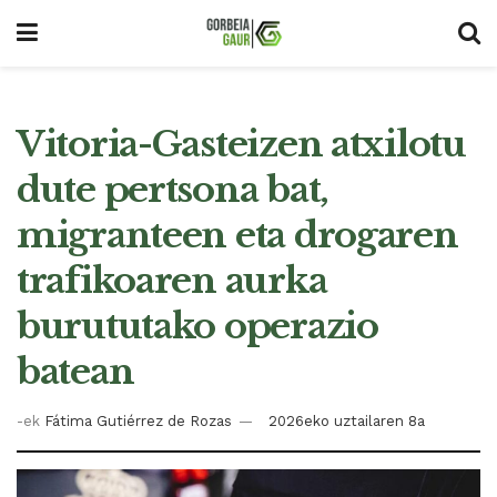
Vitoria-Gasteizen atxilotu
dute pertsona bat,
migranteen eta drogaren
trafikoaren aurka
burututako operazio
batean
-ek
Fátima Gutiérrez de Rozas
2026eko uztailaren 8a