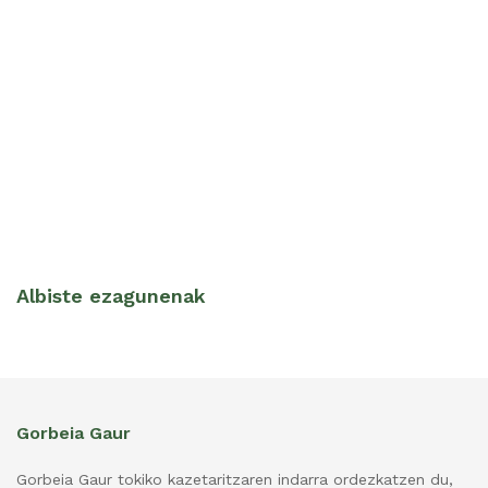
Albiste ezagunenak
Gorbeia Gaur
Gorbeia Gaur tokiko kazetaritzaren indarra ordezkatzen du,