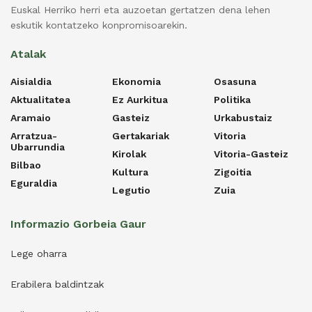
Euskal Herriko herri eta auzoetan gertatzen dena lehen
eskutik kontatzeko konpromisoarekin.
Atalak
Aisialdia
Ekonomia
Osasuna
Aktualitatea
Ez Aurkitua
Politika
Aramaio
Gasteiz
Urkabustaiz
Arratzua-
Gertakariak
Vitoria
Ubarrundia
Kirolak
Vitoria-Gasteiz
Bilbao
Kultura
Zigoitia
Eguraldia
Legutio
Zuia
Informazio Gorbeia Gaur
Lege oharra
Erabilera baldintzak