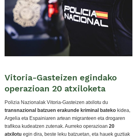
Vitoria-Gasteizen egindako
operazioan 20 atxiloketa
Polizia Nazionalak Vitoria-Gasteizen atxilotu du
transnazional batzuen erakunde kriminal bateko
kidea,
Argelia eta Espainiaren artean migranteen eta drogaren
trafikoa kudeatzen zutenak. Aurreko operazioan
20
atxilotu
egin dira, beste leku batzuetan, eta hauek guztiak