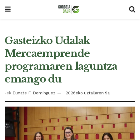
Gasteizko Udalak
Mercaemprende
programaren laguntza
emango du
-ek
Eunate F. Domínguez
2026eko uztailaren 9a