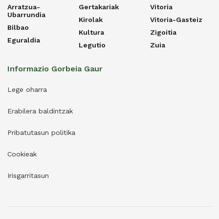
Arratzua-
Gertakariak
Vitoria
Ubarrundia
Kirolak
Vitoria-Gasteiz
Bilbao
Kultura
Zigoitia
Eguraldia
Legutio
Zuia
Informazio Gorbeia Gaur
Lege oharra
Erabilera baldintzak
Pribatutasun politika
Cookieak
Irisgarritasun