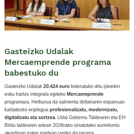
Gasteizko Udalak
Mercaemprende programa
babestuko du
Gasteizko Udalak
20.424 euro
bideratuko ditu ijitoekin
esku hartze integrala egiteko
Mercaemprende
programara. Helburua da salmenta ibiltariaren esparruan
kalitatezko enplegua
profesionalizatu, modernizatu,
digitalizatu eta sortzea
. Udal Gobernu Taldearen eta EH
Bildu taldearen artean 2026rako sinatutako aurrekontu
akordioari esker martxan jarriko da neurria.