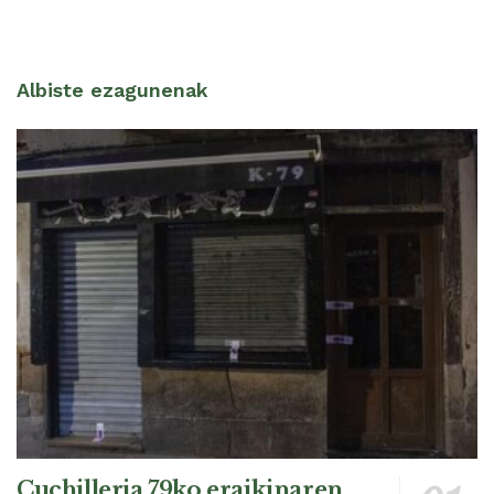
Albiste ezagunenak
Cuchilleria 79ko eraikinaren