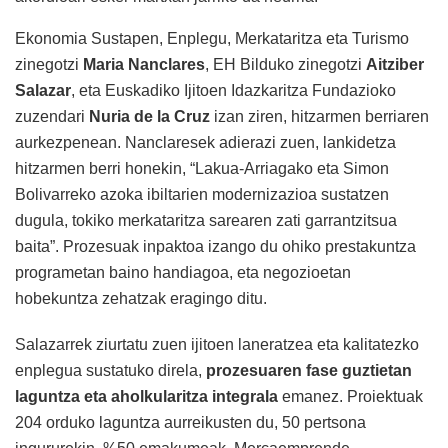
Ekonomia Sustapen, Enplegu, Merkataritza eta Turismo
zinegotzi
Maria Nanclares
, EH Bilduko zinegotzi
Aitziber
Salazar
, eta Euskadiko Ijitoen Idazkaritza Fundazioko
zuzendari
Nuria de la Cruz
izan ziren, hitzarmen berriaren
aurkezpenean. Nanclaresek adierazi zuen, lankidetza
hitzarmen berri honekin, “Lakua-Arriagako eta Simon
Bolivarreko azoka ibiltarien modernizazioa sustatzen
dugula, tokiko merkataritza sarearen zati garrantzitsua
baita”. Prozesuak inpaktoa izango du ohiko prestakuntza
programetan baino handiagoa, eta negozioetan
hobekuntza zehatzak eragingo ditu.
Salazarrek ziurtatu zuen ijitoen laneratzea eta kalitatezko
enplegua sustatuko direla,
prozesuaren fase guztietan
laguntza eta aholkularitza integrala
emanez. Proiektuak
204 orduko laguntza aurreikusten du, 50 pertsona