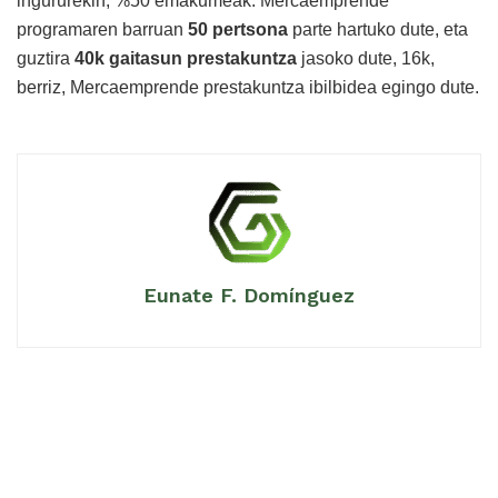
ingururekin, %50 emakumeak. Mercaemprende
programaren barruan
50 pertsona
parte hartuko dute, eta
guztira
40k gaitasun prestakuntza
jasoko dute, 16k,
berriz, Mercaemprende prestakuntza ibilbidea egingo dute.
Eunate F. Domínguez