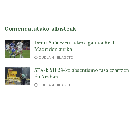
Gomendatutako albisteak
Denis Suárezen aukera galdua Real
Madriden aurka
DUELA 4 HILABETE
SEA-k %11,53-ko absentismo tasa ezartzen
du Araban
DUELA 4 HILABETE