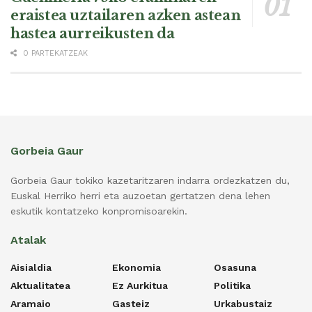
eraistea uztailaren azken astean
hastea aurreikusten da
0 PARTEKATZEAK
Gorbeia Gaur
Gorbeia Gaur tokiko kazetaritzaren indarra ordezkatzen du,
Euskal Herriko herri eta auzoetan gertatzen dena lehen
eskutik kontatzeko konpromisoarekin.
Atalak
Aisialdia
Ekonomia
Osasuna
Aktualitatea
Ez Aurkitua
Politika
Aramaio
Gasteiz
Urkabustaiz