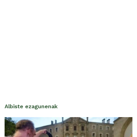
Albiste ezagunenak