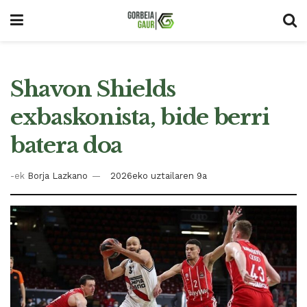
Shavon Shields
exbaskonista, bide berri
batera doa
-ek
Borja Lazkano
2026eko uztailaren 9a