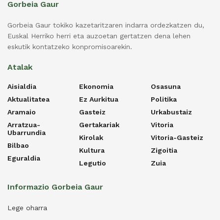
Gorbeia Gaur
Gorbeia Gaur tokiko kazetaritzaren indarra ordezkatzen du,
Euskal Herriko herri eta auzoetan gertatzen dena lehen
eskutik kontatzeko konpromisoarekin.
Atalak
Aisialdia
Ekonomia
Osasuna
Aktualitatea
Ez Aurkitua
Politika
Aramaio
Gasteiz
Urkabustaiz
Arratzua-
Gertakariak
Vitoria
Ubarrundia
Kirolak
Vitoria-Gasteiz
Bilbao
Kultura
Zigoitia
Eguraldia
Legutio
Zuia
Informazio Gorbeia Gaur
Lege oharra