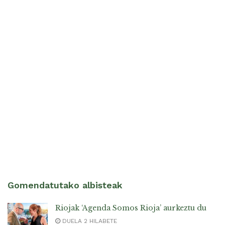
Gomendatutako albisteak
Riojak ‘Agenda Somos Rioja’ aurkeztu du
DUELA 2 HILABETE