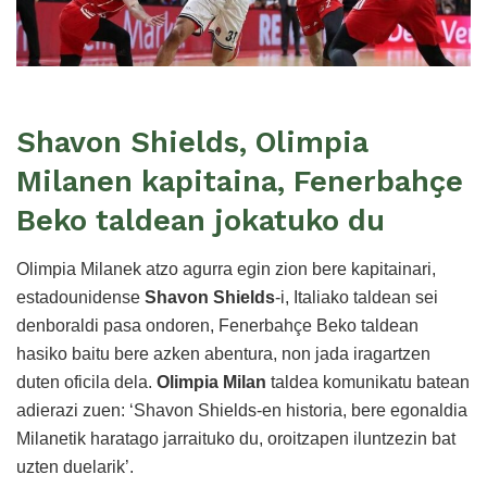
Shavon Shields, Olimpia
Milanen kapitaina, Fenerbahçe
Beko taldean jokatuko du
Olimpia Milanek atzo agurra egin zion bere kapitainari,
estadounidense
Shavon Shields
-i, Italiako taldean sei
denboraldi pasa ondoren, Fenerbahçe Beko taldean
hasiko baitu bere azken abentura, non jada iragartzen
duten oficila dela.
Olimpia Milan
taldea komunikatu batean
adierazi zuen: ‘Shavon Shields-en historia, bere egonaldia
Milanetik haratago jarraituko du, oroitzapen iluntzezin bat
uzten duelarik’.