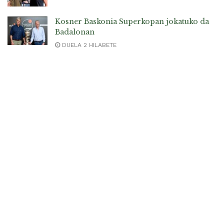
Kosner Baskonia Superkopan jokatuko da
Badalonan
DUELA 2 HILABETE