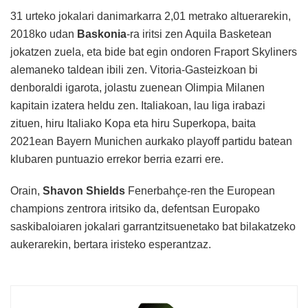
31 urteko jokalari danimarkarra 2,01 metrako altuerarekin,
2018ko udan
Baskonia
-ra iritsi zen Aquila Basketean
jokatzen zuela, eta bide bat egin ondoren Fraport Skyliners
alemaneko taldean ibili zen. Vitoria-Gasteizkoan bi
denboraldi igarota, jolastu zuenean Olimpia Milanen
kapitain izatera heldu zen. Italiakoan, lau liga irabazi
zituen, hiru Italiako Kopa eta hiru Superkopa, baita
2021ean Bayern Munichen aurkako playoff partidu batean
klubaren puntuazio errekor berria ezarri ere.
Orain,
Shavon Shields
Fenerbahçe-ren the European
champions zentrora iritsiko da, defentsan Europako
saskibaloiaren jokalari garrantzitsuenetako bat bilakatzeko
aukerarekin, bertara iristeko esperantzaz.