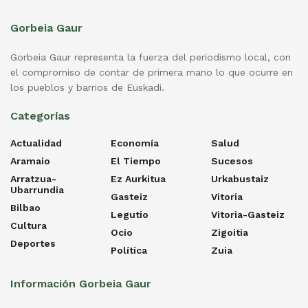
Gorbeia Gaur
Gorbeia Gaur representa la fuerza del periodismo local, con
el compromiso de contar de primera mano lo que ocurre en
los pueblos y barrios de Euskadi.
Categorías
Actualidad
Economía
Salud
Aramaio
El Tiempo
Sucesos
Arratzua-
Ez Aurkitua
Urkabustaiz
Ubarrundia
Gasteiz
Vitoria
Bilbao
Legutio
Vitoria-Gasteiz
Cultura
Ocio
Zigoitia
Deportes
Política
Zuia
Información Gorbeia Gaur