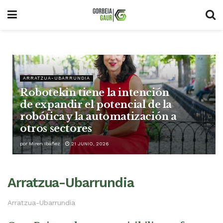
ARRATZUA-UBARRUNDIA
Robotekin tiene la intención
de expandir el potencial de la
robótica y la automatización a
otros sectores
por
Miren Ibáñez
21 JUNIO, 2026
Arratzua-Ubarrundia
Arratzua-Ubarrundia