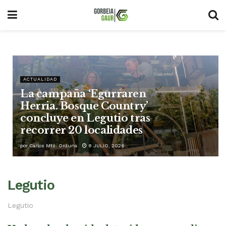
ACTUALIDAD
La campaña ‘Egurraren
Herria. Bosque Country’
concluye en Legutio tras
recorrer 20 localidades
por
Carlos Mtz. Orduna
8 JULIO, 2026
Legutio
Legutio