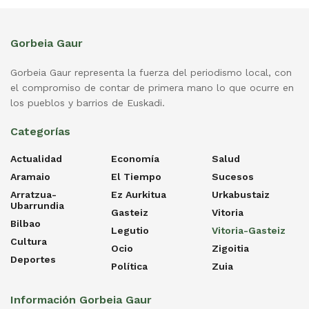
Gorbeia Gaur
Gorbeia Gaur representa la fuerza del periodismo local, con
el compromiso de contar de primera mano lo que ocurre en
los pueblos y barrios de Euskadi.
Categorías
Actualidad
Economía
Salud
Aramaio
El Tiempo
Sucesos
Arratzua-
Ez Aurkitua
Urkabustaiz
Ubarrundia
Gasteiz
Vitoria
Bilbao
Legutio
Vitoria-Gasteiz
Cultura
Ocio
Zigoitia
Deportes
Política
Zuia
Información Gorbeia Gaur