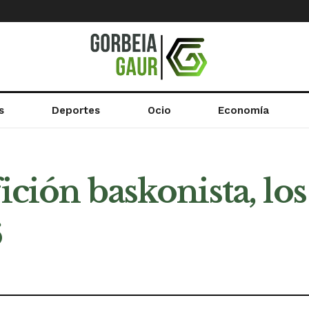
s
Deportes
Ocio
Economía
fición baskonista, l
6