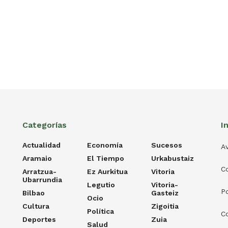
Categorías
I
Actualidad
Economía
Sucesos
Av
Aramaio
El Tiempo
Urkabustaiz
C
Arratzua-
Ez Aurkitua
Vitoria
Ubarrundia
Legutio
Vitoria-
Po
Bilbao
Gasteiz
Ocio
Cultura
Zigoitia
Política
C
Deportes
Zuia
Salud