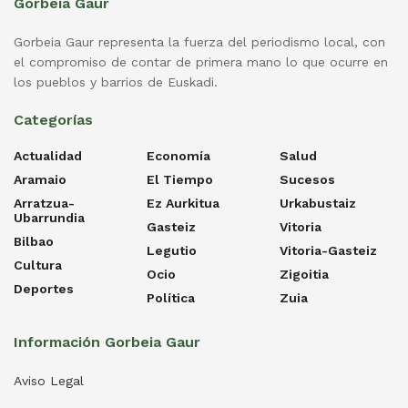
Gorbeia Gaur
Gorbeia Gaur representa la fuerza del periodismo local, con
el compromiso de contar de primera mano lo que ocurre en
los pueblos y barrios de Euskadi.
Categorías
Actualidad
Economía
Salud
Aramaio
El Tiempo
Sucesos
Arratzua-
Ez Aurkitua
Urkabustaiz
Ubarrundia
Gasteiz
Vitoria
Bilbao
Legutio
Vitoria-Gasteiz
Cultura
Ocio
Zigoitia
Deportes
Política
Zuia
Información Gorbeia Gaur
Aviso Legal