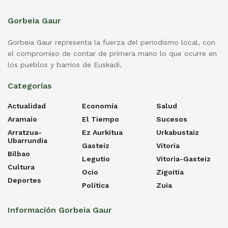
Gorbeia Gaur
Gorbeia Gaur representa la fuerza del periodismo local, con
el compromiso de contar de primera mano lo que ocurre en
los pueblos y barrios de Euskadi.
Categorías
Actualidad
Economía
Salud
Aramaio
El Tiempo
Sucesos
Arratzua-
Ez Aurkitua
Urkabustaiz
Ubarrundia
Gasteiz
Vitoria
Bilbao
Legutio
Vitoria-Gasteiz
Cultura
Ocio
Zigoitia
Deportes
Política
Zuia
Información Gorbeia Gaur