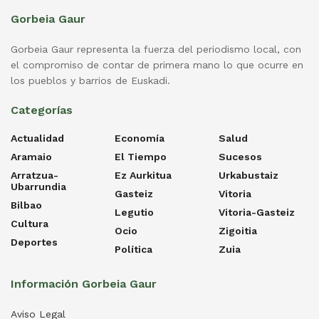
Gorbeia Gaur
Gorbeia Gaur representa la fuerza del periodismo local, con
el compromiso de contar de primera mano lo que ocurre en
los pueblos y barrios de Euskadi.
Categorías
Actualidad
Economía
Salud
Aramaio
El Tiempo
Sucesos
Arratzua-
Ez Aurkitua
Urkabustaiz
Ubarrundia
Gasteiz
Vitoria
Bilbao
Legutio
Vitoria-Gasteiz
Cultura
Ocio
Zigoitia
Deportes
Política
Zuia
Información Gorbeia Gaur
Aviso Legal