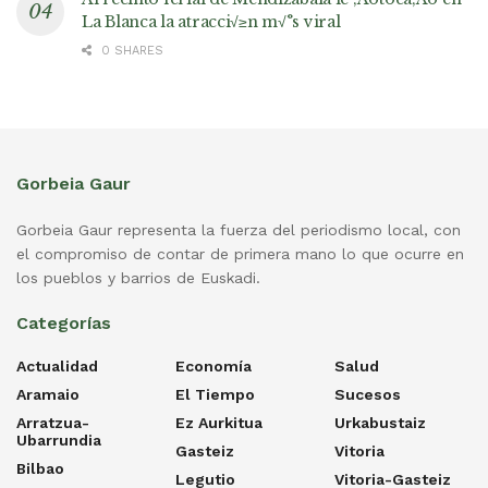
La Blanca la atracci√≥n m√°s viral
0 SHARES
Gorbeia Gaur
Gorbeia Gaur representa la fuerza del periodismo local, con
el compromiso de contar de primera mano lo que ocurre en
los pueblos y barrios de Euskadi.
Categorías
Actualidad
Economía
Salud
Aramaio
El Tiempo
Sucesos
Arratzua-
Ez Aurkitua
Urkabustaiz
Ubarrundia
Gasteiz
Vitoria
Bilbao
Legutio
Vitoria-Gasteiz