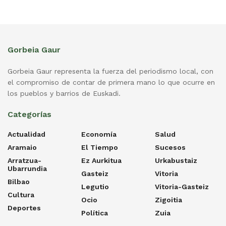
Gorbeia Gaur
Gorbeia Gaur representa la fuerza del periodismo local, con
el compromiso de contar de primera mano lo que ocurre en
los pueblos y barrios de Euskadi.
Categorías
Actualidad
Economía
Salud
Aramaio
El Tiempo
Sucesos
Arratzua-
Ez Aurkitua
Urkabustaiz
Ubarrundia
Gasteiz
Vitoria
Bilbao
Legutio
Vitoria-Gasteiz
Cultura
Ocio
Zigoitia
Deportes
Política
Zuia