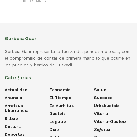
0 SHARES
Gorbeia Gaur
Gorbeia Gaur representa la fuerza del periodismo local, con
el compromiso de contar de primera mano lo que ocurre en
los pueblos y barrios de Euskadi.
Categorías
Actualidad
Economía
Salud
Aramaio
El Tiempo
Sucesos
Arratzua-
Ez Aurkitua
Urkabustaiz
Ubarrundia
Gasteiz
Vitoria
Bilbao
Legutio
Vitoria-Gasteiz
Cultura
Ocio
Zigoitia
Deportes