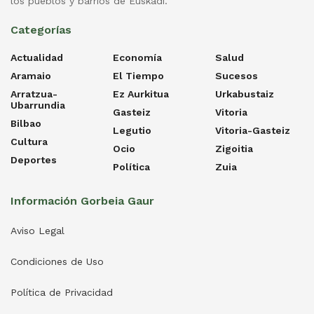
los pueblos y barrios de Euskadi.
Categorías
Actualidad
Economía
Salud
Aramaio
El Tiempo
Sucesos
Arratzua-
Ez Aurkitua
Urkabustaiz
Ubarrundia
Gasteiz
Vitoria
Bilbao
Legutio
Vitoria-Gasteiz
Cultura
Ocio
Zigoitia
Deportes
Política
Zuia
Información Gorbeia Gaur
Aviso Legal
Condiciones de Uso
Política de Privacidad