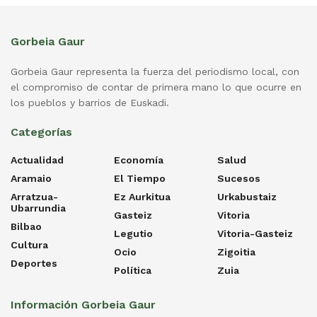
Gorbeia Gaur
Gorbeia Gaur representa la fuerza del periodismo local, con
el compromiso de contar de primera mano lo que ocurre en
los pueblos y barrios de Euskadi.
Categorías
Actualidad
Economía
Salud
Aramaio
El Tiempo
Sucesos
Arratzua-
Ez Aurkitua
Urkabustaiz
Ubarrundia
Gasteiz
Vitoria
Bilbao
Legutio
Vitoria-Gasteiz
Cultura
Ocio
Zigoitia
Deportes
Política
Zuia
Información Gorbeia Gaur