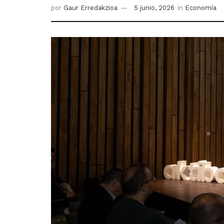
por
Gaur Erredakzioa
5 junio, 2026
in
Economía