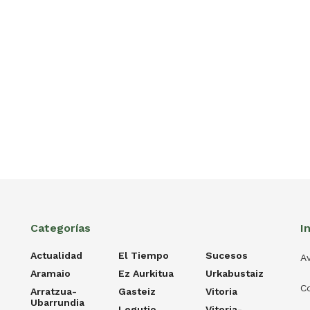
Categorías
I
Actualidad
El Tiempo
Sucesos
Av
Aramaio
Ez Aurkitua
Urkabustaiz
C
Arratzua-
Gasteiz
Vitoria
Ubarrundia
Legutio
Vitoria-