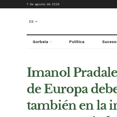
7 de agosto de 2026
ES
Gorbeia
Política
Suceso
Imanol Pradales
de Europa deben
también en la i