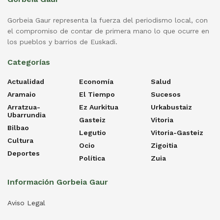
Gorbeia Gaur representa la fuerza del periodismo local, con
el compromiso de contar de primera mano lo que ocurre en
los pueblos y barrios de Euskadi.
Categorías
Actualidad
Economía
Salud
Aramaio
El Tiempo
Sucesos
Arratzua-
Ez Aurkitua
Urkabustaiz
Ubarrundia
Gasteiz
Vitoria
Bilbao
Legutio
Vitoria-Gasteiz
Cultura
Ocio
Zigoitia
Deportes
Política
Zuia
Información Gorbeia Gaur
Aviso Legal