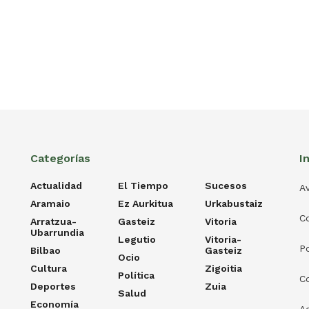
Categorías
I
Actualidad
El Tiempo
Sucesos
Av
Aramaio
Ez Aurkitua
Urkabustaiz
C
Arratzua-
Gasteiz
Vitoria
Ubarrundia
Legutio
Vitoria-
Po
Bilbao
Gasteiz
Ocio
Cultura
Zigoitia
Política
C
Deportes
Zuia
Salud
Economía