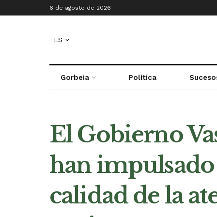
6 de agosto de 2026
ES
Gorbeia
Política
Suceso
El Gobierno Vas
han impulsado u
calidad de la at