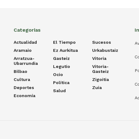
Categorías
I
Actualidad
El Tiempo
Sucesos
Av
Aramaio
Ez Aurkitua
Urkabustaiz
C
Arratzua-
Gasteiz
Vitoria
Ubarrundia
Legutio
Vitoria-
Po
Bilbao
Gasteiz
Ocio
Cultura
Zigoitia
Política
C
Deportes
Zuia
Salud
Economía
Ac