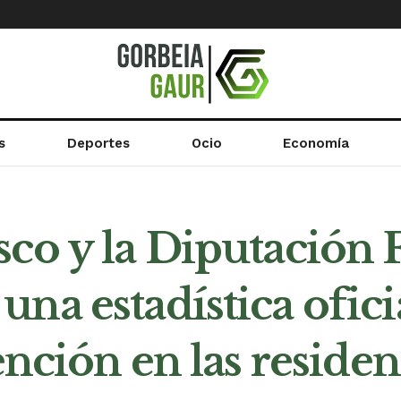
s
Deportes
Ocio
Economía
co y la Diputación F
na estadística ofici
ención en las residen