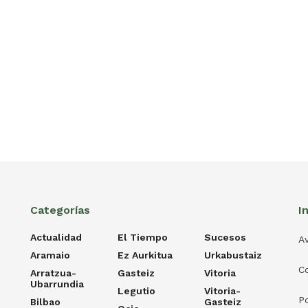
Categorías
I
Actualidad
El Tiempo
Sucesos
Av
Aramaio
Ez Aurkitua
Urkabustaiz
C
Arratzua-
Gasteiz
Vitoria
Ubarrundia
Legutio
Vitoria-
Po
Bilbao
Gasteiz