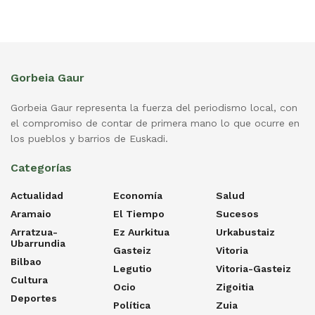
Gorbeia Gaur
Gorbeia Gaur representa la fuerza del periodismo local, con
el compromiso de contar de primera mano lo que ocurre en
los pueblos y barrios de Euskadi.
Categorías
Actualidad
Economía
Salud
Aramaio
El Tiempo
Sucesos
Arratzua-
Ez Aurkitua
Urkabustaiz
Ubarrundia
Gasteiz
Vitoria
Bilbao
Legutio
Vitoria-Gasteiz
Cultura
Ocio
Zigoitia
Deportes
Política
Zuia