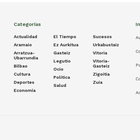
Categorías
I
Actualidad
El Tiempo
Sucesos
Av
Aramaio
Ez Aurkitua
Urkabustaiz
C
Arratzua-
Gasteiz
Vitoria
Ubarrundia
Legutio
Vitoria-
Po
Bilbao
Gasteiz
Ocio
Cultura
Zigoitia
Política
C
Deportes
Zuia
Salud
Economía
Ac