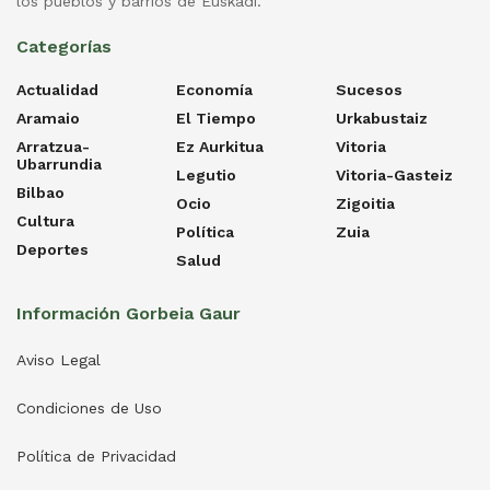
los pueblos y barrios de Euskadi.
Categorías
Actualidad
Economía
Sucesos
Aramaio
El Tiempo
Urkabustaiz
Arratzua-
Ez Aurkitua
Vitoria
Ubarrundia
Legutio
Vitoria-Gasteiz
Bilbao
Ocio
Zigoitia
Cultura
Política
Zuia
Deportes
Salud
Información Gorbeia Gaur
Aviso Legal
Condiciones de Uso
Política de Privacidad