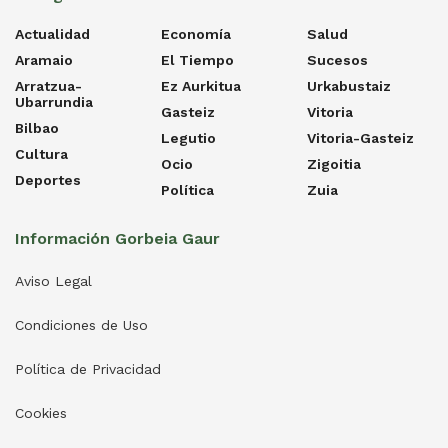
Actualidad
Economía
Salud
Aramaio
El Tiempo
Sucesos
Arratzua-
Ez Aurkitua
Urkabustaiz
Ubarrundia
Gasteiz
Vitoria
Bilbao
Legutio
Vitoria-Gasteiz
Cultura
Ocio
Zigoitia
Deportes
Política
Zuia
Información Gorbeia Gaur
Aviso Legal
Condiciones de Uso
Política de Privacidad
Cookies