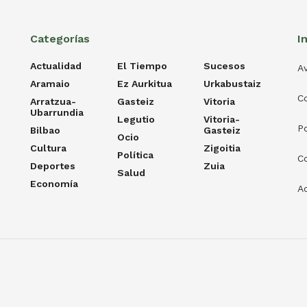
Categorías
I
Actualidad
El Tiempo
Sucesos
Av
Aramaio
Ez Aurkitua
Urkabustaiz
C
Arratzua-
Gasteiz
Vitoria
Ubarrundia
Legutio
Vitoria-
Po
Bilbao
Gasteiz
Ocio
Cultura
Zigoitia
Política
C
Deportes
Zuia
Salud
Economía
Ac