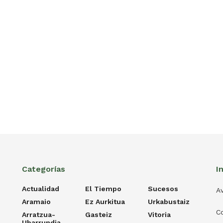
Categorías
I
Actualidad
El Tiempo
Sucesos
Av
Aramaio
Ez Aurkitua
Urkabustaiz
C
Arratzua-
Gasteiz
Vitoria
Ubarrundia