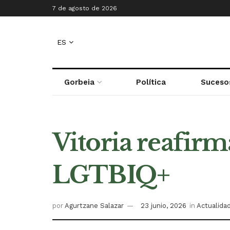
7 de agosto de 2026
ES
Gorbeia
Política
Suceso
Vitoria reafir
LGTBIQ+
por
Agurtzane Salazar
23 junio, 2026
in
Actualida