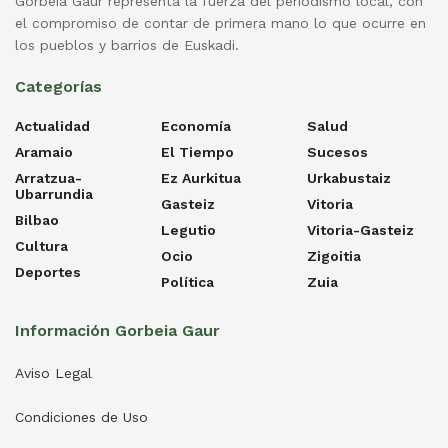
Gorbeia Gaur representa la fuerza del periodismo local, con
el compromiso de contar de primera mano lo que ocurre en
los pueblos y barrios de Euskadi.
Categorías
Actualidad
Economía
Salud
Aramaio
El Tiempo
Sucesos
Arratzua-
Ez Aurkitua
Urkabustaiz
Ubarrundia
Gasteiz
Vitoria
Bilbao
Legutio
Vitoria-Gasteiz
Cultura
Ocio
Zigoitia
Deportes
Política
Zuia
Información Gorbeia Gaur
Aviso Legal
Condiciones de Uso