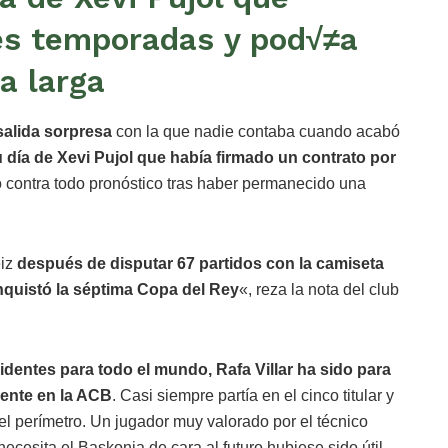
es temporadas y pod√≠a
la larga
alida sorpresa
con la que nadie contaba cuando acabó
u día de Xevi Pujol que había firmado un contrato por
o contra todo pronóstico tras haber permanecido una
eiz
después de disputar 67 partidos con la camiseta
quistó la séptima Copa del Rey
«, reza la nota del club
identes para todo el mundo, Rafa Villar ha sido para
mente en la ACB
. Casi siempre partía en el cinco titular y
 del perímetro. Un jugador muy valorado por el técnico
necesita el Baskonia de cara al futuro hubiese sido útil,