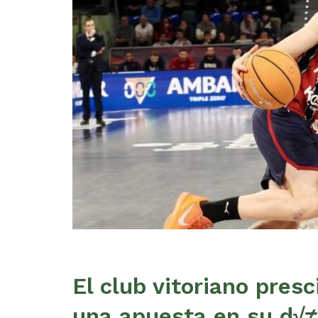
El club vitoriano presc
una apuesta en su d√≠