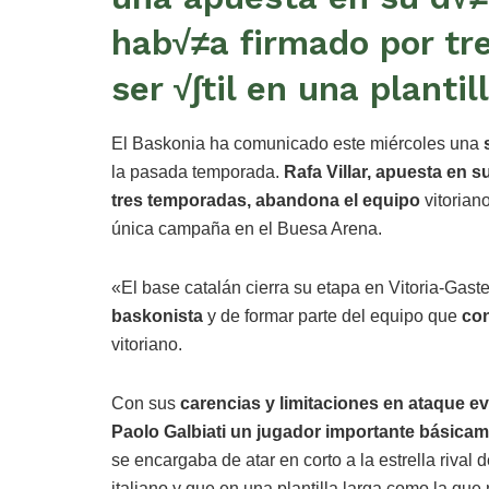
hab√≠a firmado por tr
ser √∫til en una plantil
El Baskonia ha comunicado este miércoles una
s
la pasada temporada.
Rafa Villar, apuesta en s
tres temporadas, abandona el equipo
vitorian
única campaña en el Buesa Arena.
«El base catalán cierra su etapa en Vitoria-Gast
baskonista
y de formar parte del equipo que
con
vitoriano.
Con sus
carencias y limitaciones en ataque ev
Paolo Galbiati un jugador importante básica
se encargaba de atar en corto a la estrella rival
italiano y que en una plantilla larga como la que 