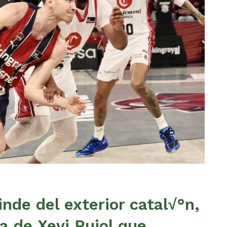
inde del exterior catal√°n,
a de Xevi Pujol que