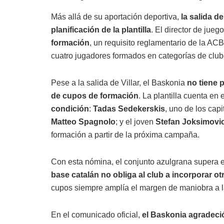
Más allá de su aportación deportiva,
la salida d
planificación de la plantilla
. El director de jue
formación
, un requisito reglamentario de la AC
cuatro jugadores formados en categorías de clu
Pese a la salida de Villar, el Baskonia
no tiene 
de cupos de formación
. La plantilla cuenta e
condición
:
Tadas Sedekerskis
, uno de los cap
Matteo Spagnolo
; y el joven
Stefan Joksimovi
formación a partir de la próxima campaña.
Con esta nómina, el conjunto azulgrana supera e
base catalán no obliga al club a incorporar o
cupos siempre amplía el margen de maniobra a la 
En el comunicado oficial,
el Baskonia agradeció