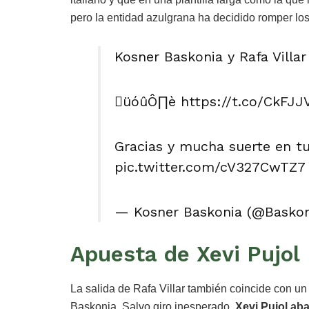
pero la entidad azulgrana ha decidido romper los
Kosner Baskonia y Rafa Villa
üóûÔ∏è https://t.co/CkFJJ
Gracias y mucha suerte en tu
pic.twitter.com/cV327CwTZ7
— Kosner Baskonia (@Baskoni
Apuesta de Xevi Pujol
La salida de Rafa Villar también coincide con u
Baskonia. Salvo giro inesperado,
Xevi Pujol
aba