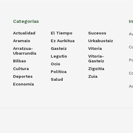
Categorías
I
Actualidad
El Tiempo
Sucesos
Av
Aramaio
Ez Aurkitua
Urkabustaiz
C
Arratzua-
Gasteiz
Vitoria
Ubarrundia
Legutio
Vitoria-
Po
Bilbao
Gasteiz
Ocio
Cultura
Zigoitia
Política
C
Deportes
Zuia
Salud
Economía
Ac