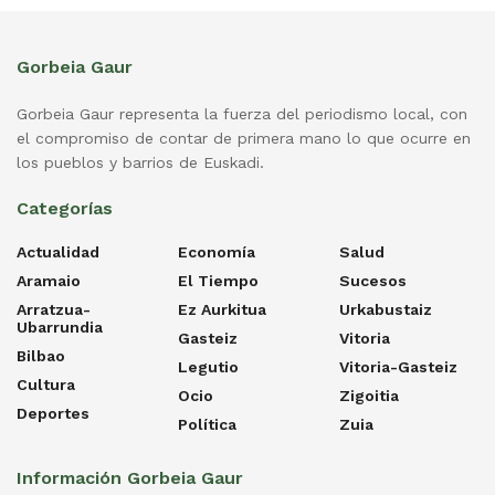
Gorbeia Gaur
Gorbeia Gaur representa la fuerza del periodismo local, con
el compromiso de contar de primera mano lo que ocurre en
los pueblos y barrios de Euskadi.
Categorías
Actualidad
Economía
Salud
Aramaio
El Tiempo
Sucesos
Arratzua-
Ez Aurkitua
Urkabustaiz
Ubarrundia
Gasteiz
Vitoria
Bilbao
Legutio
Vitoria-Gasteiz
Cultura
Ocio
Zigoitia
Deportes
Política
Zuia
Información Gorbeia Gaur