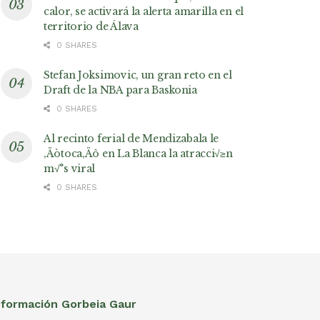
calor, se activará la alerta amarilla en el
territorio de Álava
0 SHARES
Stefan Joksimovic, un gran reto en el
Draft de la NBA para Baskonia
0 SHARES
Al recinto ferial de Mendizabala le
‚Äòtoca‚Äô en La Blanca la atracci√≥n
m√°s viral
0 SHARES
nformación Gorbeia Gaur