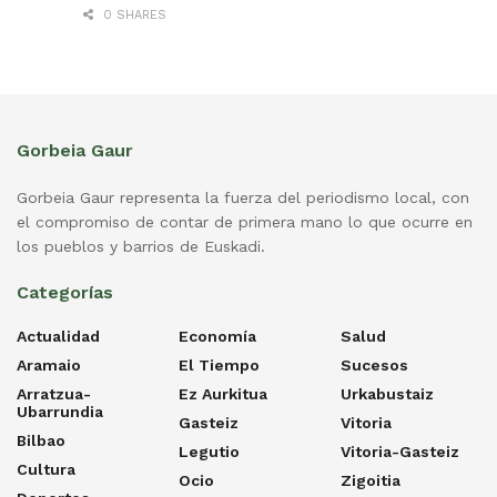
0 SHARES
Gorbeia Gaur
Gorbeia Gaur representa la fuerza del periodismo local, con
el compromiso de contar de primera mano lo que ocurre en
los pueblos y barrios de Euskadi.
Categorías
Actualidad
Economía
Salud
Aramaio
El Tiempo
Sucesos
Arratzua-
Ez Aurkitua
Urkabustaiz
Ubarrundia
Gasteiz
Vitoria
Bilbao
Legutio
Vitoria-Gasteiz
Cultura
Ocio
Zigoitia