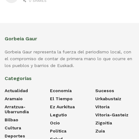
0 SHARES
Gorbeia Gaur
Gorbeia Gaur representa la fuerza del periodismo local, con
el compromiso de contar de primera mano lo que ocurre en
los pueblos y barrios de Euskadi.
Categorías
Actualidad
Economía
Sucesos
Aramaio
El Tiempo
Urkabustaiz
Arratzua-
Ez Aurkitua
Vitoria
Ubarrundia
Legutio
Vitoria-Gasteiz
Bilbao
Ocio
Zigoitia
Cultura
Política
Zuia
Deportes
Salud