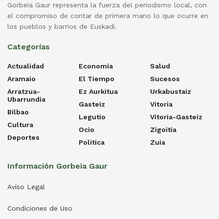
Gorbeia Gaur representa la fuerza del periodismo local, con
el compromiso de contar de primera mano lo que ocurre en
los pueblos y barrios de Euskadi.
Categorías
Actualidad
Economía
Salud
Aramaio
El Tiempo
Sucesos
Arratzua-
Ez Aurkitua
Urkabustaiz
Ubarrundia
Gasteiz
Vitoria
Bilbao
Legutio
Vitoria-Gasteiz
Cultura
Ocio
Zigoitia
Deportes
Política
Zuia
Información Gorbeia Gaur
Aviso Legal
Condiciones de Uso