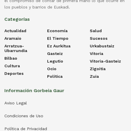
el compromiso de contar de primera mano lo que ocurre en
los pueblos y barrios de Euskadi.
Categorías
Actualidad
Economía
Salud
Aramaio
El Tiempo
Sucesos
Arratzua-
Ez Aurkitua
Urkabustaiz
Ubarrundia
Gasteiz
Vitoria
Bilbao
Legutio
Vitoria-Gasteiz
Cultura
Ocio
Zigoitia
Deportes
Política
Zuia
Información Gorbeia Gaur
Aviso Legal
Condiciones de Uso
Política de Privacidad