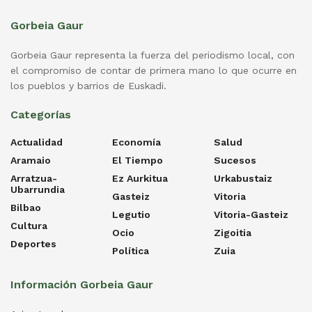
Gorbeia Gaur
Gorbeia Gaur representa la fuerza del periodismo local, con
el compromiso de contar de primera mano lo que ocurre en
los pueblos y barrios de Euskadi.
Categorías
Actualidad
Economía
Salud
Aramaio
El Tiempo
Sucesos
Arratzua-
Ez Aurkitua
Urkabustaiz
Ubarrundia
Gasteiz
Vitoria
Bilbao
Legutio
Vitoria-Gasteiz
Cultura
Ocio
Zigoitia
Deportes
Política
Zuia
Información Gorbeia Gaur