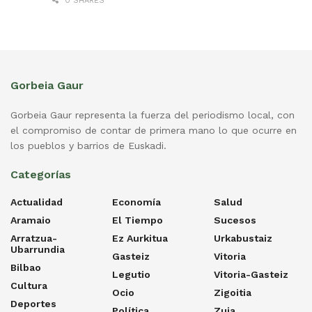
0 SHARES
Gorbeia Gaur
Gorbeia Gaur representa la fuerza del periodismo local, con
el compromiso de contar de primera mano lo que ocurre en
los pueblos y barrios de Euskadi.
Categorías
Actualidad
Economía
Salud
Aramaio
El Tiempo
Sucesos
Arratzua-
Ez Aurkitua
Urkabustaiz
Ubarrundia
Gasteiz
Vitoria
Bilbao
Legutio
Vitoria-Gasteiz
Cultura
Ocio
Zigoitia
Deportes
Política
Zuia