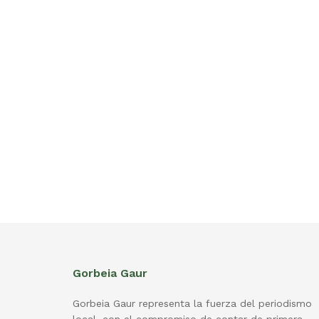
Gorbeia Gaur
Gorbeia Gaur representa la fuerza del periodismo
local, con el compromiso de contar de primera