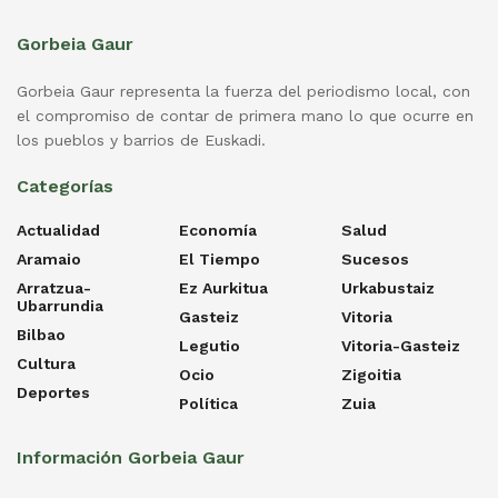
Gorbeia Gaur
Gorbeia Gaur representa la fuerza del periodismo local, con
el compromiso de contar de primera mano lo que ocurre en
los pueblos y barrios de Euskadi.
Categorías
Actualidad
Economía
Salud
Aramaio
El Tiempo
Sucesos
Arratzua-
Ez Aurkitua
Urkabustaiz
Ubarrundia
Gasteiz
Vitoria
Bilbao
Legutio
Vitoria-Gasteiz
Cultura
Ocio
Zigoitia
Deportes
Política
Zuia
Información Gorbeia Gaur