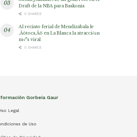
Draft de la NBA para Baskonia
0 SHARES
Al recinto ferial de Mendizabala le
‚Äòtoca‚Äô en La Blanca la atracci√≥n
m√°s viral
0 SHARES
nformación Gorbeia Gaur
iso Legal
ondiciones de Uso