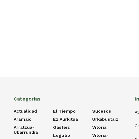
Categorías
I
Actualidad
El Tiempo
Sucesos
Av
Aramaio
Ez Aurkitua
Urkabustaiz
C
Arratzua-
Gasteiz
Vitoria
Ubarrundia
Legutio
Vitoria-