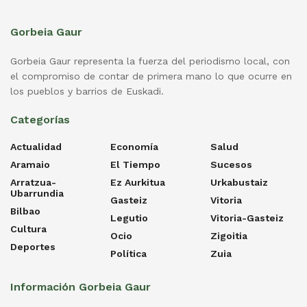
Gorbeia Gaur
Gorbeia Gaur representa la fuerza del periodismo local, con
el compromiso de contar de primera mano lo que ocurre en
los pueblos y barrios de Euskadi.
Categorías
Actualidad
Economía
Salud
Aramaio
El Tiempo
Sucesos
Arratzua-
Ez Aurkitua
Urkabustaiz
Ubarrundia
Gasteiz
Vitoria
Bilbao
Legutio
Vitoria-Gasteiz
Cultura
Ocio
Zigoitia
Deportes
Política
Zuia
Información Gorbeia Gaur