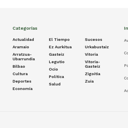
Categorías
I
Actualidad
El Tiempo
Sucesos
Av
Aramaio
Ez Aurkitua
Urkabustaiz
C
Arratzua-
Gasteiz
Vitoria
Ubarrundia
Legutio
Vitoria-
Po
Bilbao
Gasteiz
Ocio
Cultura
Zigoitia
Política
C
Deportes
Zuia
Salud
Economía
Ac