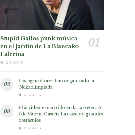
Stupid Gallos punk música
en el Jardín de La Blancako
Falerina
0 SHARES
Los agricultores han organizado la
‘Nekaolimpiada’
0 SHARES
El accidente ocurrido en la carretera A-
1 de Vitoria-Gasteiz ha causado grandes
obstáculos
0 SHARES