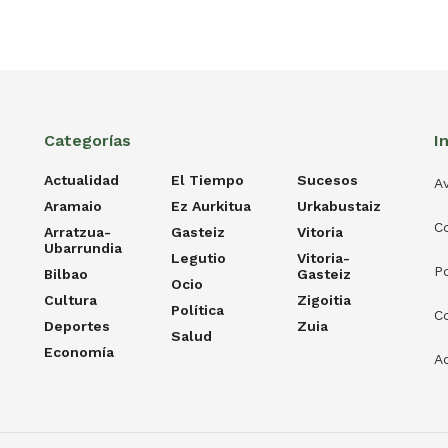
Categorías
I
Actualidad
El Tiempo
Sucesos
Av
Aramaio
Ez Aurkitua
Urkabustaiz
C
Arratzua-
Gasteiz
Vitoria
Ubarrundia
Legutio
Vitoria-
Po
Bilbao
Gasteiz
Ocio
Cultura
Zigoitia
Política
C
Deportes
Zuia
Salud
Economía
Ac