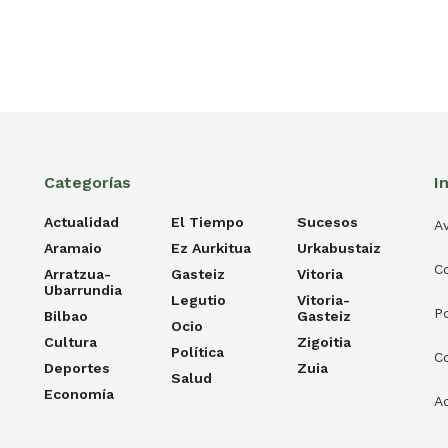
Categorías
I
Actualidad
El Tiempo
Sucesos
Av
Aramaio
Ez Aurkitua
Urkabustaiz
C
Arratzua-
Gasteiz
Vitoria
Ubarrundia
Legutio
Vitoria-
Po
Bilbao
Gasteiz
Ocio
Cultura
Zigoitia
Política
C
Deportes
Zuia
Salud
Economía
Ac