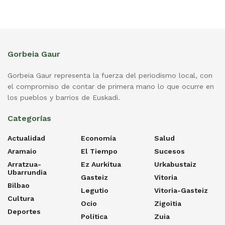
Gorbeia Gaur
Gorbeia Gaur representa la fuerza del periodismo local, con
el compromiso de contar de primera mano lo que ocurre en
los pueblos y barrios de Euskadi.
Categorías
Actualidad
Economía
Salud
Aramaio
El Tiempo
Sucesos
Arratzua-
Ez Aurkitua
Urkabustaiz
Ubarrundia
Gasteiz
Vitoria
Bilbao
Legutio
Vitoria-Gasteiz
Cultura
Ocio
Zigoitia
Deportes
Política
Zuia